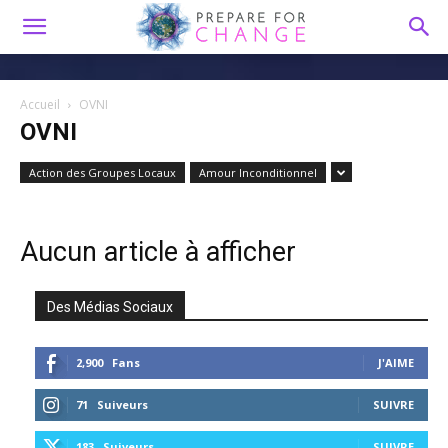
Accueil
OVNI
OVNI
Action des Groupes Locaux
Amour Inconditionnel
Aucun article à afficher
Des Médias Sociaux
2,900
Fans
J'AIME
71
Suiveurs
SUIVRE
183
Suiveurs
SUIVRE