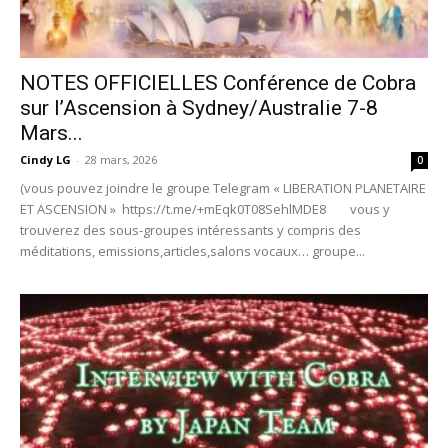
NOTES OFFICIELLES Conférence de Cobra
sur l’Ascension à Sydney/Australie 7-8
Mars...
Cindy LG
-
28 mars, 2026
0
(vous pouvez joindre le groupe Telegram « LIBERATION PLANETAIRE
ET ASCENSION » https://t.me/+mEqk0T08SehlMDE8 vous y
trouverez des sous-groupes intéressants y compris des
méditations, emissions,articles,salons vocaux… groupe...