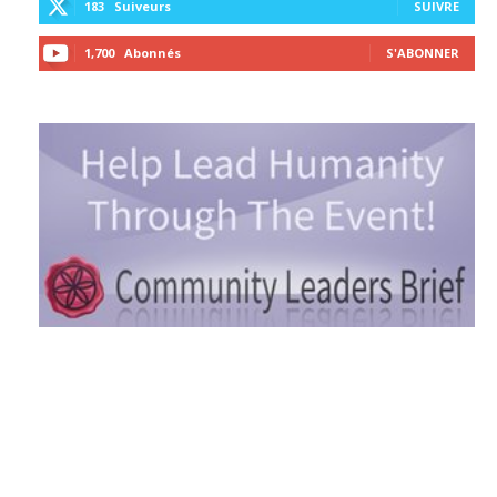
183
Suiveurs
SUIVRE
1,700
Abonnés
S'ABONNER