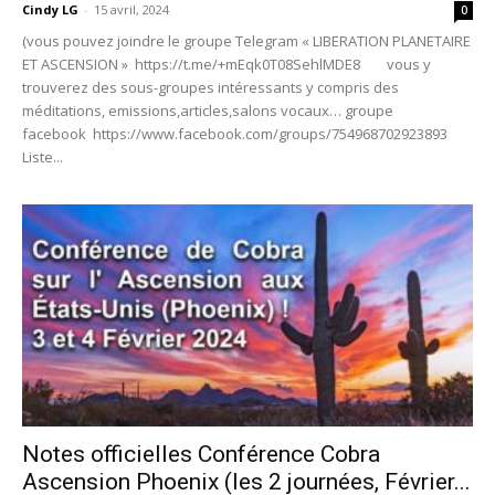
Cindy LG
-
15 avril, 2024
0
(vous pouvez joindre le groupe Telegram « LIBERATION PLANETAIRE
ET ASCENSION » https://t.me/+mEqk0T08SehlMDE8 vous y
trouverez des sous-groupes intéressants y compris des
méditations, emissions,articles,salons vocaux… groupe
facebook https://www.facebook.com/groups/754968702923893
Liste...
Notes officielles Conférence Cobra
Ascension Phoenix (les 2 journées, Février...