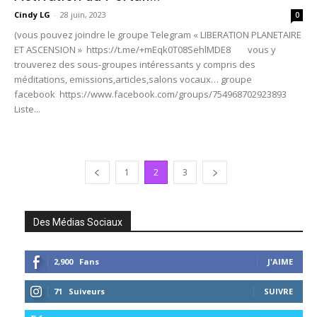
Cindy LG
-
28 juin, 2023
0
(vous pouvez joindre le groupe Telegram « LIBERATION PLANETAIRE
ET ASCENSION » https://t.me/+mEqk0T08SehlMDE8 vous y
trouverez des sous-groupes intéressants y compris des
méditations, emissions,articles,salons vocaux… groupe
facebook https://www.facebook.com/groups/754968702923893
Liste...
1
2
3
Des Médias Sociaux
2,900
Fans
J'AIME
71
Suiveurs
SUIVRE