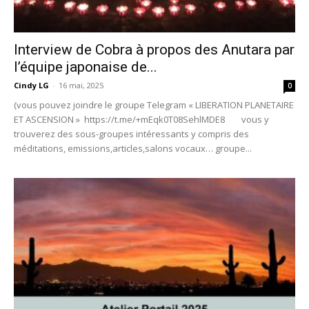
Interview de Cobra à propos des Anutara par
l’équipe japonaise de...
Cindy LG
-
16 mai, 2025
0
(vous pouvez joindre le groupe Telegram « LIBERATION PLANETAIRE
ET ASCENSION » https://t.me/+mEqk0T08SehlMDE8 vous y
trouverez des sous-groupes intéressants y compris des
méditations, emissions,articles,salons vocaux… groupe...