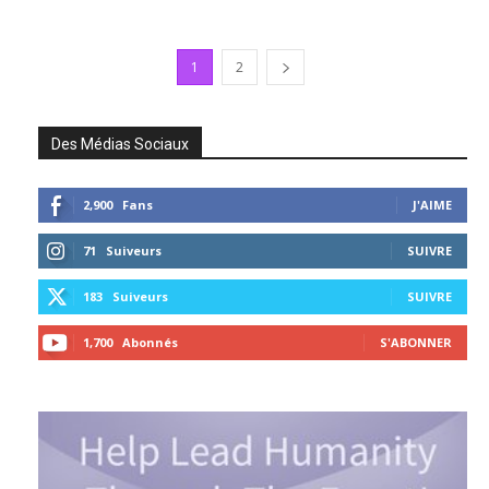
1
2
Des Médias Sociaux
2,900
Fans
J'AIME
71
Suiveurs
SUIVRE
183
Suiveurs
SUIVRE
1,700
Abonnés
S'ABONNER