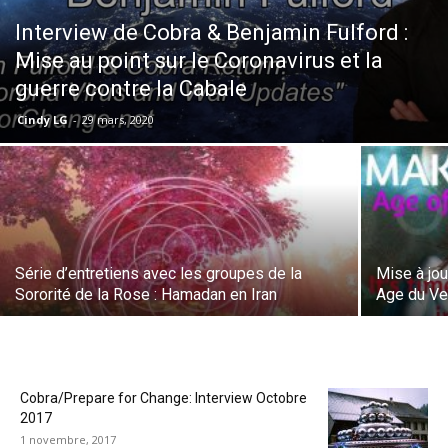
Interview de Cobra & Benjamin Fulford :
Mise au point sur le Coronavirus et la
guerre contre la Cabale
Cindy LG
-
29 mars, 2020
Série d’entretiens avec les groupes de la
Mise à jou
Sororité de la Rose : Hamadan en Iran
Age du Ve
Cobra/Prepare for Change: Interview Octobre
2017
1 novembre, 2017